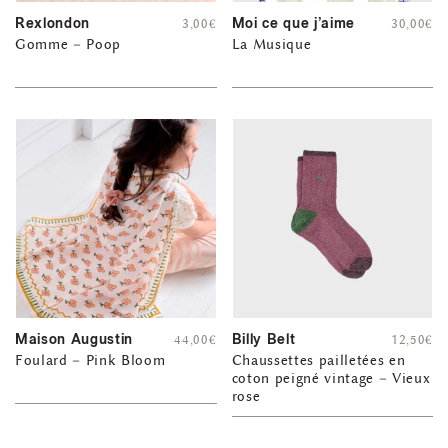
Rexlondon
Moi ce que j’aime
3,00
€
30,00
€
Gomme – Poop
La Musique
Maison Augustin
Billy Belt
44,00
€
12,50
€
Foulard – Pink Bloom
Chaussettes pailletées en
coton peigné vintage – Vieux
rose