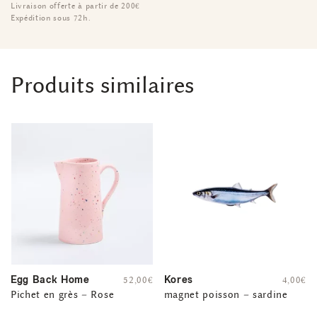
Livraison offerte à partir de 200€
Expédition sous 72h.
Produits similaires
Egg Back Home
Kores
52,00
€
4,00
€
Pichet en grès – Rose
magnet poisson – sardine