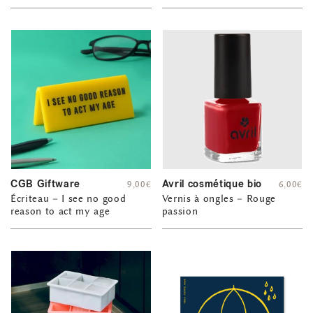
CGB Giftware
Avril cosmétique bio
9,00
€
6,00
€
Écriteau – I see no good
Vernis à ongles – Rouge
reason to act my age
passion