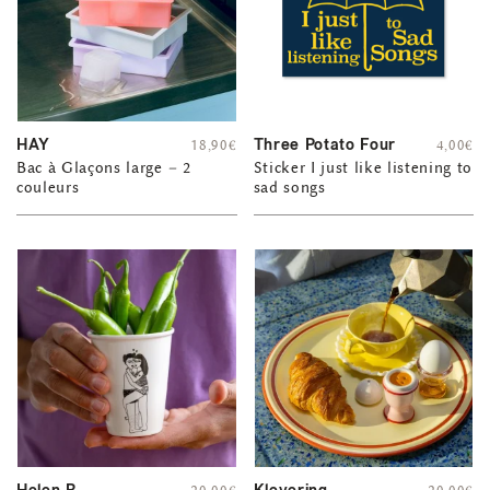
HAY
Three Potato Four
18,90
€
4,00
€
Bac à Glaçons large – 2
Sticker I just like listening to
couleurs
sad songs