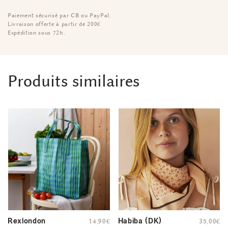
Paiement sécurisé par CB ou PayPal.
Livraison offerte à partir de 200€
Expédition sous 72h.
Produits similaires
Rexlondon
Habiba (DK)
14,90
€
35,00
€