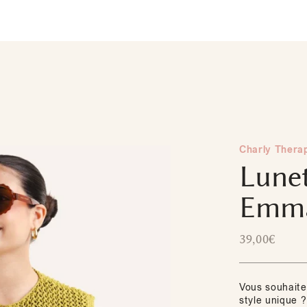
Charly Thera
Lunet
Emma
39,00
€
Vous souhaitez
style unique ?