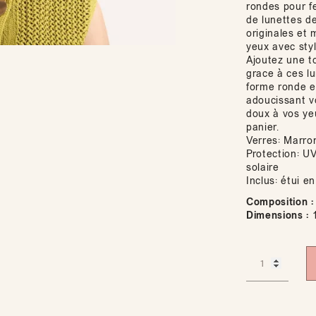
rondes pour fe
de lunettes d
originales et
yeux avec styl
Ajoutez une t
grace à ces l
forme ronde e
adoucissant v
doux à vos ye
panier.
Verres: Marro
Protection: UV
solaire
Inclus: étui e
Composition :
Dimensions :
1