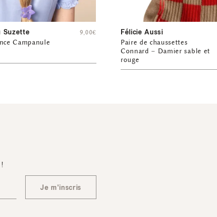
 Suzette
Félicie Aussi
9,00
€
ince Campanule
Paire de chaussettes
Connard – Damier sable et
rouge
 !
Je m'inscris