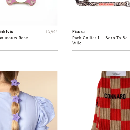
inktvis
Fisura
13,90
€
isounours Rose
Pack Collier L – Born To Be
Wild