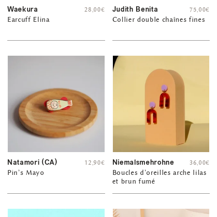
Waekura
Judith Benita
28,00
€
75,00
€
Earcuff Elina
Collier double chaînes fines
Natamori (CA)
Niemalsmehrohne
12,90
€
36,00
€
Pin’s Mayo
Boucles d’oreilles arche lilas
et brun fumé