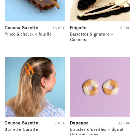
Coucou Suzette
Peignée
15,00
€
18,00
€
Pince à cheveux feuille
Barrettes Signature –
Cosmos
Coucou Suzette
Depeapa
7,00
€
32,00
€
Barrette Carotte
Boucles d’oreilles – donut
flottant jaune