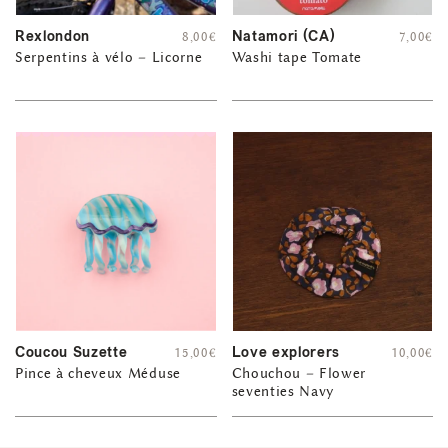
Rexlondon
Natamori (CA)
8,00
€
7,00
€
Serpentins à vélo – Licorne
Washi tape Tomate
Coucou Suzette
Love explorers
15,00
€
10,00
€
Pince à cheveux Méduse
Chouchou – Flower
seventies Navy