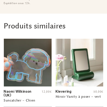
Expédition sous 72h.
Produits similaires
Naomi Wilkinson
Klevering
12,00
€
50,00
€
(UK)
Miroir Vanity à poser – vert
Suncatcher – Chien