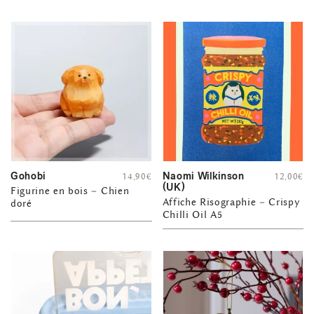
Gohobi
Naomi Wilkinson
14,90
€
12,00
€
(UK)
Figurine en bois – Chien
Affiche Risographie – Crispy
doré
Chilli Oil A5