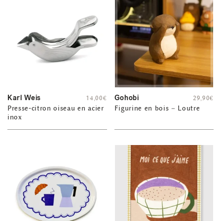
Karl Weis
Gohobi
14,00
€
29,90
€
Presse-citron oiseau en acier
Figurine en bois – Loutre
inox