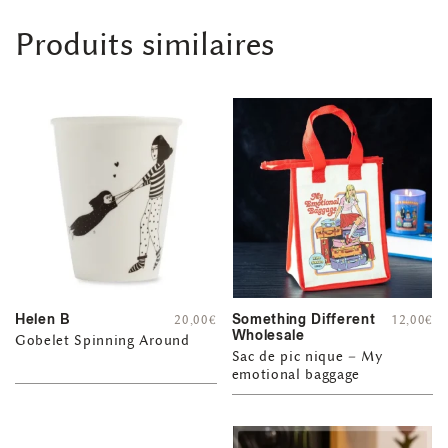
Produits similaires
Helen B
Something Different
20,00
€
12,00
€
Wholesale
Gobelet Spinning Around
Sac de pic nique – My
emotional baggage