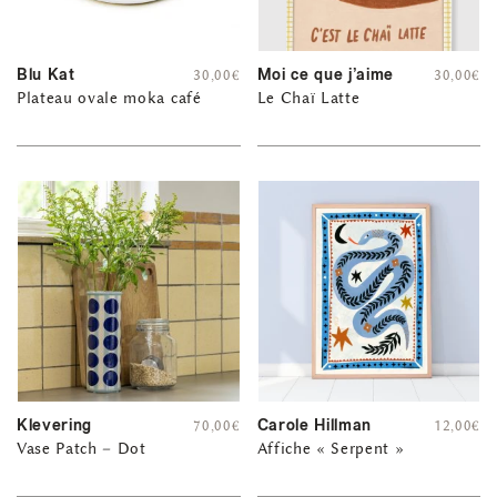
Blu Kat
Moi ce que j’aime
30,00
€
30,00
€
Plateau ovale moka café
Le Chaï Latte
Klevering
Carole Hillman
70,00
€
12,00
€
Vase Patch – Dot
Affiche « Serpent »