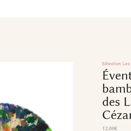
Sélection Les 
Éven
bamb
des L
Céza
12,00
€