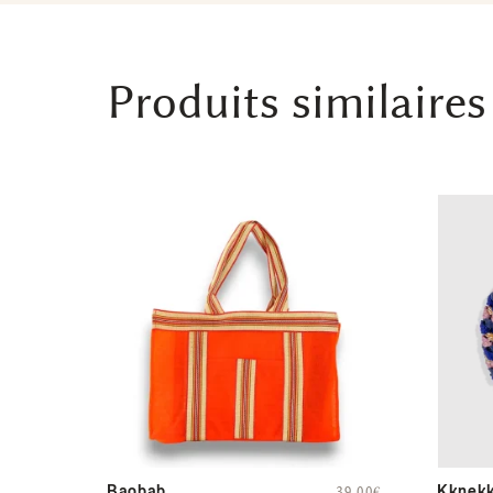
Produits similaires
Baobab
Kknekk
39,00
€