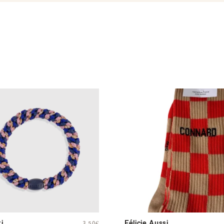
i
Félicie Aussi
3,50
€