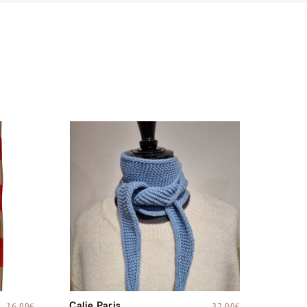
Calie Paris
16,00
€
32,00
€