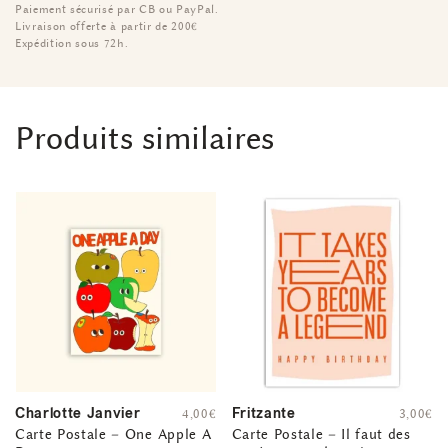
Paiement sécurisé par CB ou PayPal.
Livraison offerte à partir de 200€
Expédition sous 72h.
Produits similaires
Charlotte Janvier
Fritzante
4,00
€
3,00
€
Carte Postale – One Apple A
Carte Postale – Il faut des