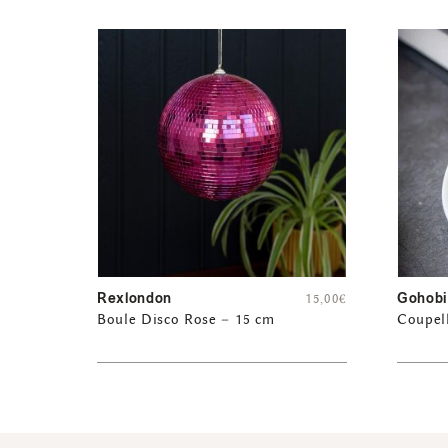
Rexlondon
Gohobi
15,00
€
Boule Disco Rose – 15 cm
Coupell