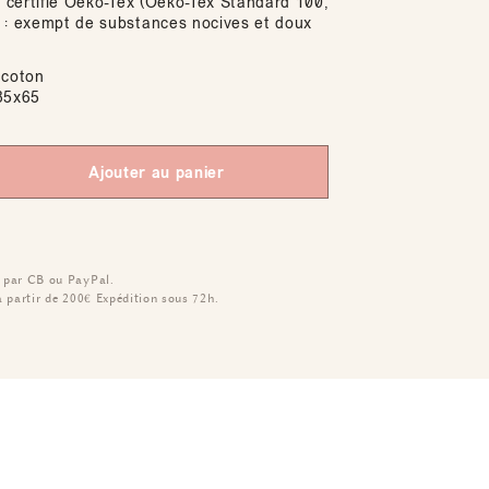
t certifié Oeko-Tex (Oeko-Tex Standard 100,
 : exempt de substances nocives et doux
coton
5x65
Ajouter au panier
 par CB ou PayPal.
à partir de 200€
Expédition sous 72h.