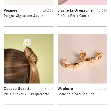
Peignée
J'aime la Grenadine
26,00
€
15,00
€
Peigne Signature Sauge
Pin’s « Petit Con »
Coucou Suzette
Waekura
15,00
€
72,00
€
Pic à cheveux – Pâquerette
Boucles d’oreilles Eda