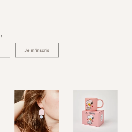
 !
Je m'inscris