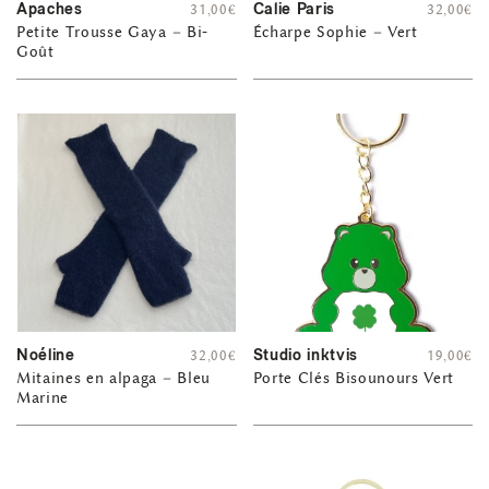
Apaches
Calie Paris
31,00
€
32,00
€
Petite Trousse Gaya – Bi-
Écharpe Sophie – Vert
Goût
Noéline
Studio inktvis
32,00
€
19,00
€
Mitaines en alpaga – Bleu
Porte Clés Bisounours Vert
Marine