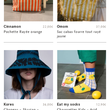
Cinnamon
Omom
22,00
€
37,00
€
Pochette Rayée orange
Sac cabas fourre tout rayé
jaune
Kores
Eat my socks
36,00
€
12,90
€
Chapeau « Skyrian »
Chaussettes Kids – Acid