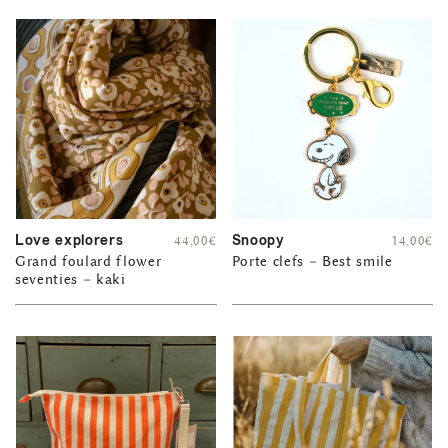
Love explorers
Snoopy
44,00
€
14,00
€
Grand foulard flower
Porte clefs – Best smile
seventies – kaki