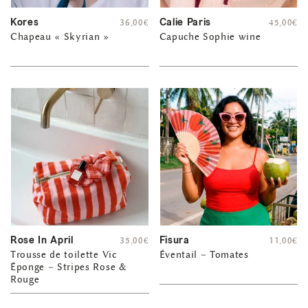
Kores
Calie Paris
36,00
€
45,00
€
Chapeau « Skyrian »
Capuche Sophie wine
Rose In April
Fisura
35,00
€
11,00
€
Trousse de toilette Vic
Éventail – Tomates
Éponge – Stripes Rose &
Rouge