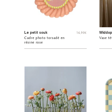
Le petit souk
Widdo
16,90
€
Cadre photo torsadé en
Vase tê
résine rose