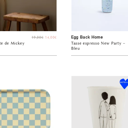
p
Egg Back Home
19,00
€
14,00
€
te de Mickey
Tasse espresso New Party –
Bleu