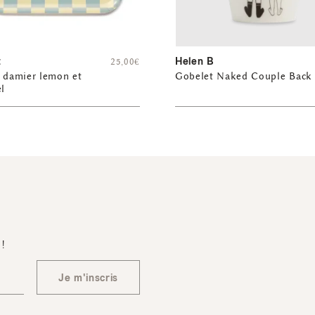
t
Helen B
25,00
€
 damier lemon et
Gobelet Naked Couple Back
el
 !
Je m'inscris