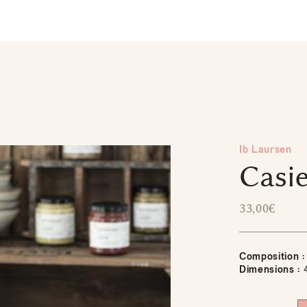
Ib Laursen
Casie
33,00
€
Composition :
Dimensions :
4