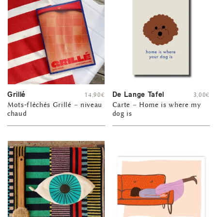
Grillé
De Lange Tafel
14,90
€
3,00
€
Mots-fléchés Grillé – niveau
Carte – Home is where my
chaud
dog is