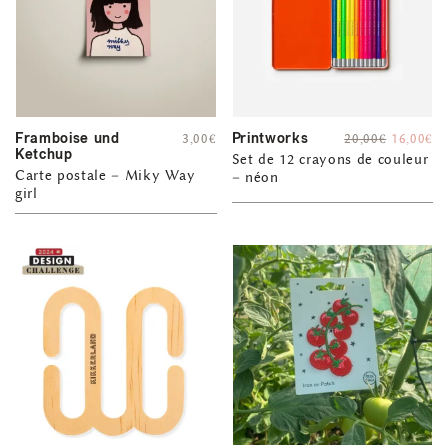
Framboise und
Printworks
3,00
€
20,00
€
16,00
€
Ketchup
Set de 12 crayons de couleur
Carte postale – Miky Way
– néon
girl