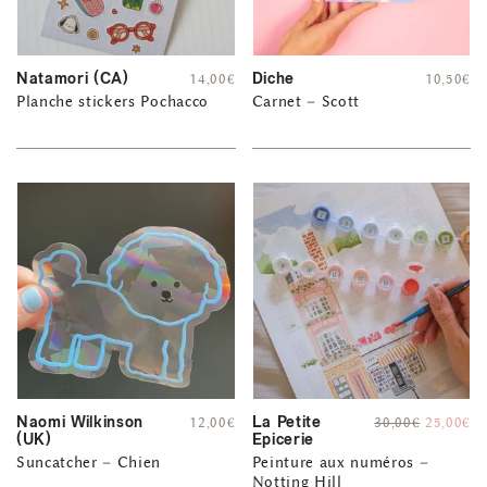
Natamori (CA)
Diche
14,00
€
10,50
€
Planche stickers Pochacco
Carnet – Scott
Naomi Wilkinson
La Petite
12,00
€
30,00
€
25,00
€
(UK)
Epicerie
Suncatcher – Chien
Peinture aux numéros –
Notting Hill