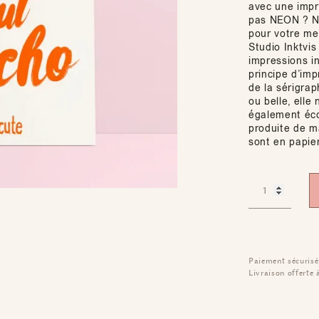
avec une impr
pas NEON ? Nou
pour votre mei
Studio Inktvi
impressions in
principe d’imp
de la sérigrap
ou belle, elle
également éco
produite de ma
sont en papier
Paiement sécurisé
Livraison offerte 