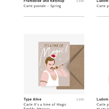
Framboise und Ketchup
Ludom
3,00
€
Carte postale – Spring
Carte p
Type Alive
Ludom
3,00
€
Carte It’s a time of Magic
Carte p
Freddy Mercury
et ses t