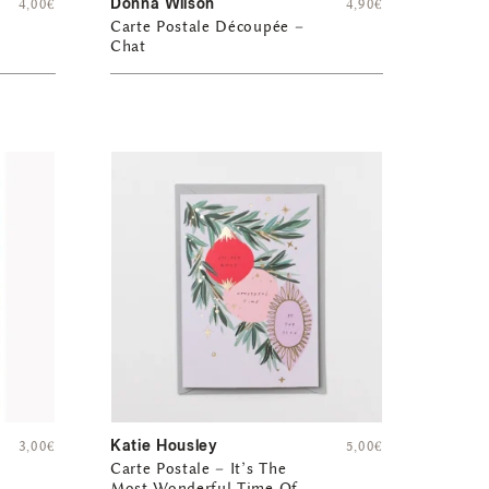
Donna Wilson
4,00
€
4,90
€
Carte Postale Découpée –
Chat
Katie Housley
3,00
€
5,00
€
Carte Postale – It’s The
Most Wonderful Time Of