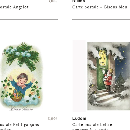
Bulma
3,00
€
ostale Angelot
Carte postale – Bisous bleu
Ludom
3,00
€
ostale Petit garçons
Carte postale Lettre
rèfles
déposée à la porte