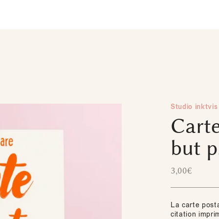
Studio inktvis
Carte
but 
3,00
€
La carte posta
citation impr