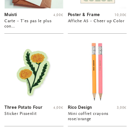
Muisti
Poster & Frame
4,00
€
10,00
€
Carte – T’es pas le plus
Affiche A5 – Cheer up Color
con…
Three Potato Four
Rico Design
4,00
€
3,00
€
Sticker Pissenlit
Mini coffret crayons
rose/orange