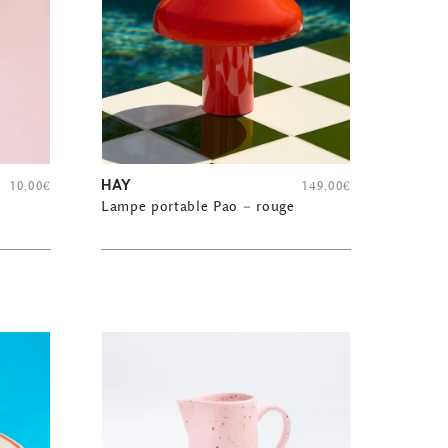
HAY
10,00
€
149,00
€
Lampe portable Pao – rouge