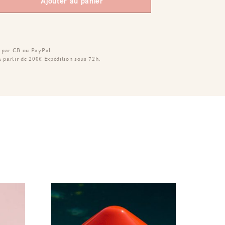
Ajouter au panier
 par CB ou PayPal.
à partir de 200€
Expédition sous 72h.