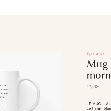
Type Alive
Mug 
morn
17,00
€
LE MUG — À l
Le t-shirt bla