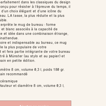
 parfaitement dans les classiques du design
 Conçu pour résister à l’épreuve du temps, il
s d’un choix élégant et d’une icône du
u. LA tasse, la plus réduite et la plus
ible.
nterprète le mug de bureau : forme
r et blanc associés à la capacité de
te et idée dans une combinaison étrange,
 inattendue.
oire et indispensable au bureau, ce mug
lle la plus populaire de votre
 et fera partie intégrante de votre bureau
ustré à Münster (au stylo et au papier) et
ain en petite édition.
mètre 8 cm, volume 0,3 l, poids 180 gr.
main recommandé
céramique
auteur et diamètre 8 cm, volume 0,3 l,