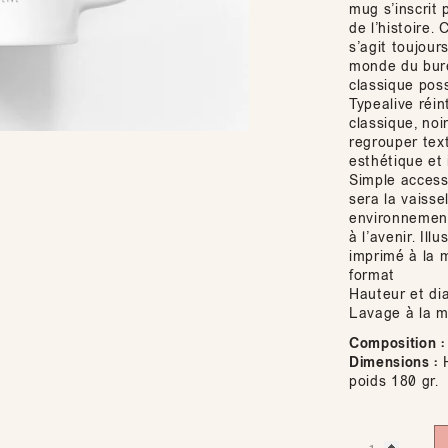
mug s’inscrit
de l’histoire.
s’agit toujour
monde du burea
classique poss
Typealive réi
classique, noi
regrouper tex
esthétique et
Simple access
sera la vaisse
environnement
à l’avenir. Ill
imprimé à la m
format
Hauteur et dia
Lavage à la 
Composition :
Dimensions :
H
poids 180 gr.