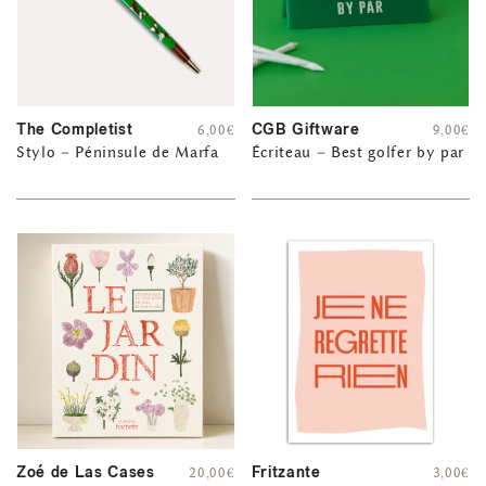
The Completist
CGB Giftware
6,00
€
9,00
€
Stylo – Péninsule de Marfa
Écriteau – Best golfer by par
Zoé de Las Cases
Fritzante
20,00
€
3,00
€