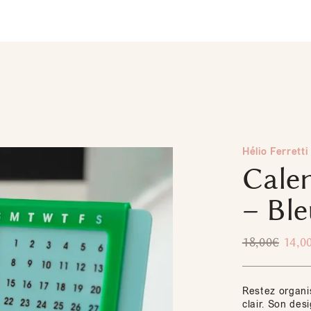
Hélio Ferretti
Calen
– Ble
18,00
€
14,0
Restez organi
clair. Son des