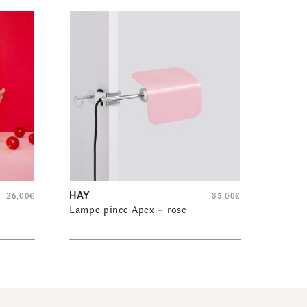
HAY
26,00
€
85,00
€
Lampe pince Apex – rose