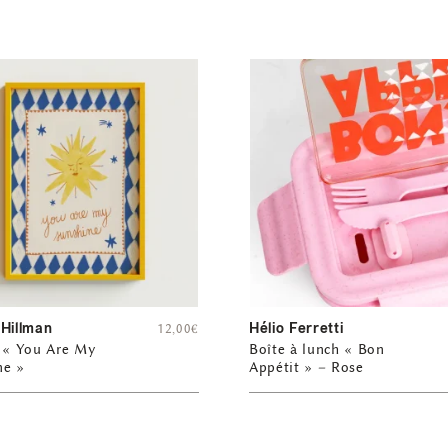
 Hillman
Hélio Ferretti
12,00
€
e « You Are My
Boîte à lunch « Bon
ne »
Appétit » – Rose