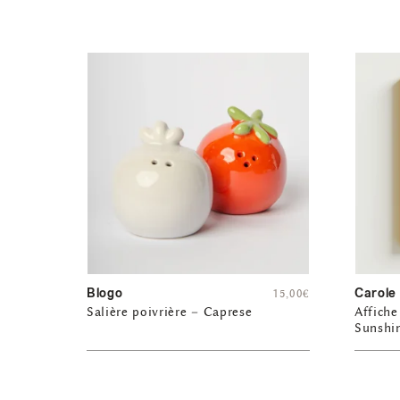
Blogo
Carole
15,00
€
Salière poivrière – Caprese
Affich
Sunshi