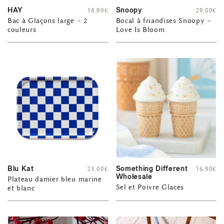
HAY
Snoopy
18,90
€
29,00
€
Bac à Glaçons large – 2
Bocal à friandises Snoopy –
couleurs
Love Is Bloom
Blu Kat
Something Different
25,00
€
16,90
€
Wholesale
Plateau damier bleu marine
Sel et Poivre Glaces
et blanc