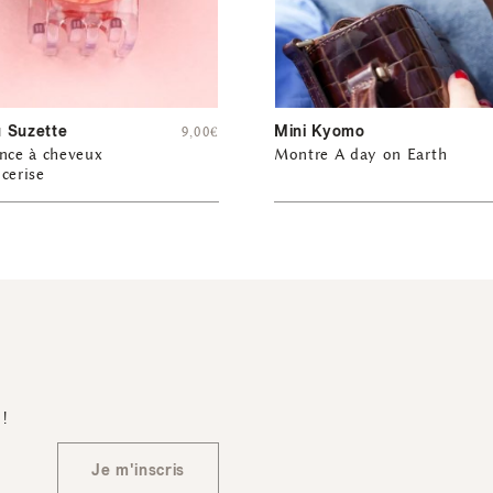
 Suzette
Mini Kyomo
9,00
€
nce à cheveux
Montre A day on Earth
cerise
 !
Je m'inscris