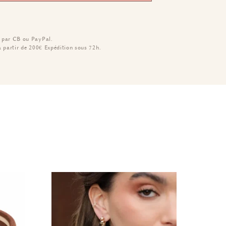
 par CB ou PayPal.
à partir de 200€
Expédition sous 72h.