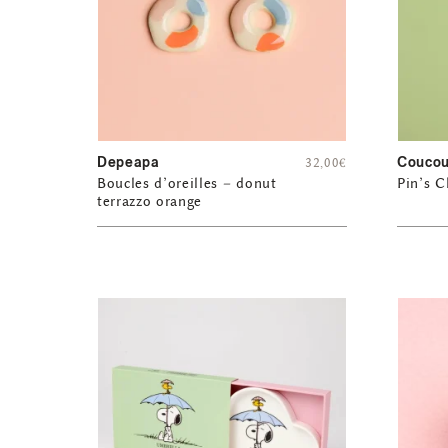
Depeapa
Coucou
32,00
€
Boucles d’oreilles – donut
Pin’s C
terrazzo orange