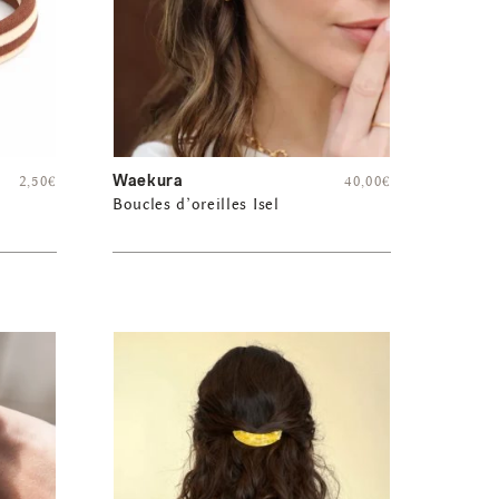
Waekura
2,50
€
40,00
€
Boucles d’oreilles Isel