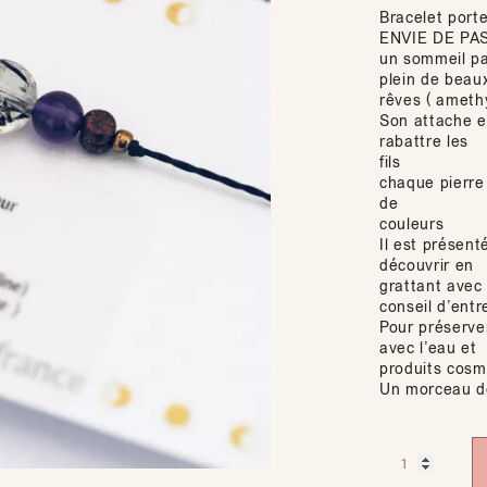
Bracelet port
ENVIE DE PA
un sommeil pai
plein de beau
rêves ( ameth
Son attache e
rabattre les
fils
chaque pierre 
de
couleurs
Il est présen
découvrir en
grattant avec
conseil d’entre
Pour préserver
avec l’eau et
produits cosm
Un morceau de