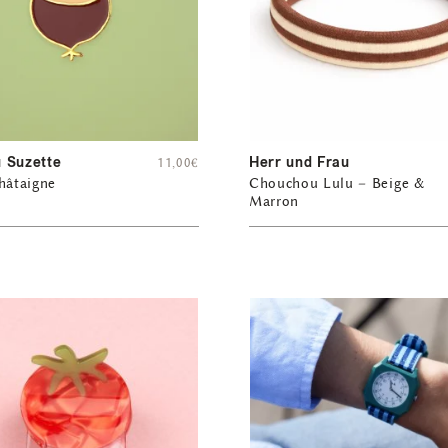
 Suzette
Herr und Frau
11,00
€
hâtaigne
Chouchou Lulu – Beige &
Marron