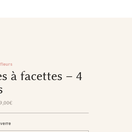
fleurs
s à facettes – 4
s
9,00
€
verre