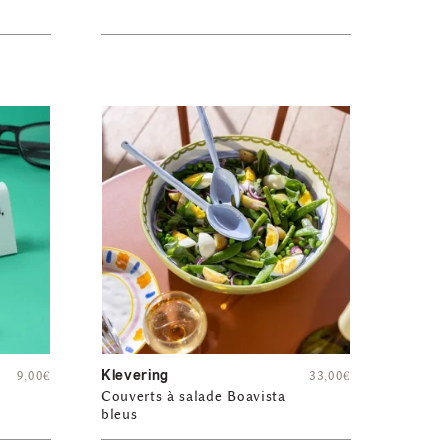
Klevering
9,00
€
33,00
€
Couverts à salade Boavista
bleus