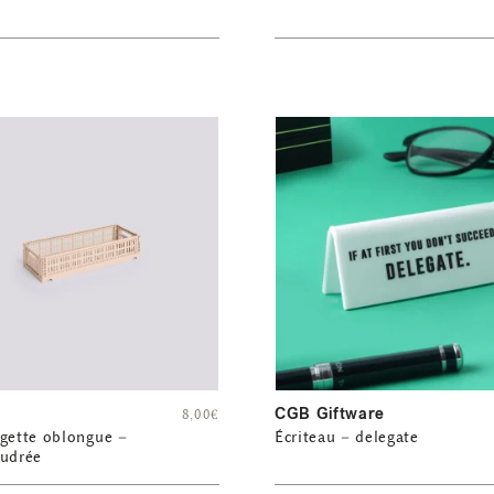
CGB Giftware
8,00
€
gette oblongue –
Écriteau – delegate
oudrée