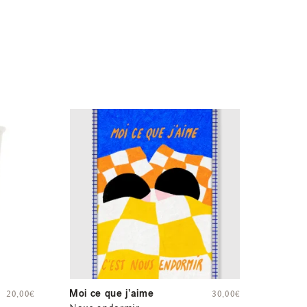
Moi ce que j’aime
20,00
€
30,00
€