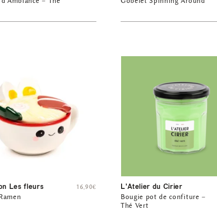
 d’Ambiance – Thé
Gobelet Spinning Around
on Les fleurs
L'Atelier du Cirier
16,90
€
 Ramen
Bougie pot de confiture –
Thé Vert