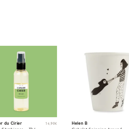
er du Cirier
Helen B
14,90
€