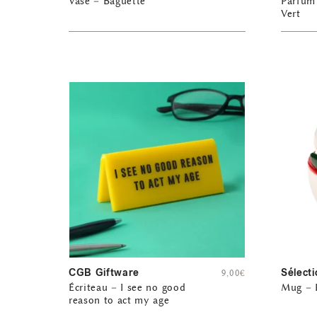
Vase – Baguette
Parfum
Vert
CGB Giftware
Sélecti
9,00
€
Écriteau – I see no good
Mug –
reason to act my age