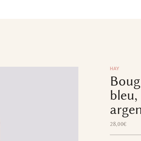
HAY
Bougi
bleu,
arge
28,00
€