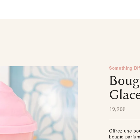
Something Di
Boug
Glace
19,90
€
Offrez une bo
bougie parfumé