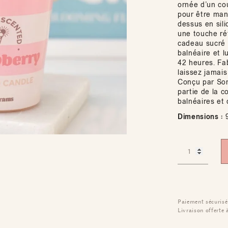
ornée d’un co
pour être man
dessus en sil
une touche rét
cadeau sucré 
balnéaire et 
42 heures. Fab
laissez jamai
Conçu par Som
partie de la c
balnéaires et 
Dimensions :
9
Paiement sécurisé
Livraison offerte 