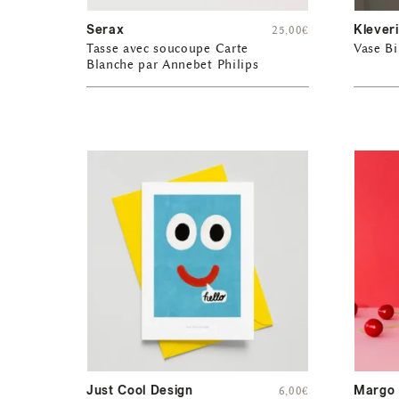
Serax
Klever
25,00
€
Tasse avec soucoupe Carte
Vase Bi
Blanche par Annebet Philips
Just Cool Design
Margo
6,00
€