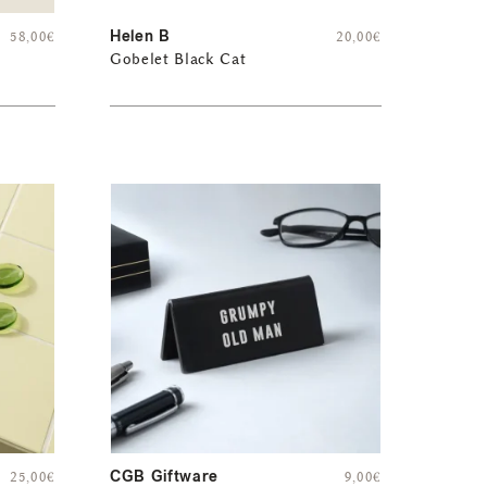
Helen B
58,00
€
20,00
€
Gobelet Black Cat
CGB Giftware
25,00
€
9,00
€