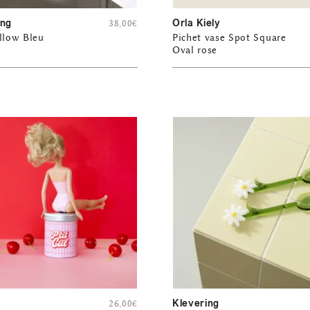
ing
Orla Kiely
38,00
€
llow Bleu
Pichet vase Spot Square
Oval rose
Klevering
26,00
€