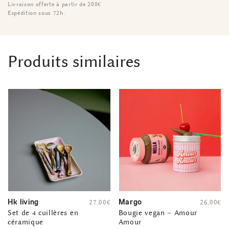
Livraison offerte à partir de 200€
Expédition sous 72h.
Produits similaires
Hk living
Margo
27,00
€
26,00
€
Set de 4 cuillères en
Bougie vegan – Amour
céramique
Amour