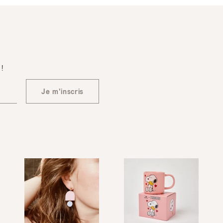
 !
Je m'inscris