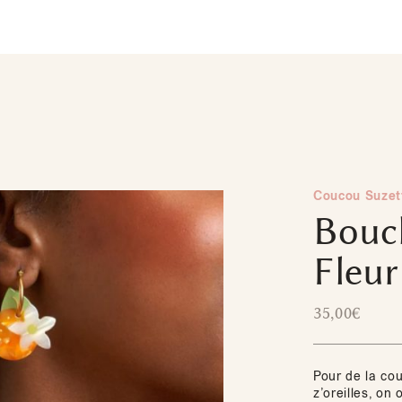
Coucou Suzet
Boucl
Fleur
35,00
€
Pour de la cou
z’oreilles, on