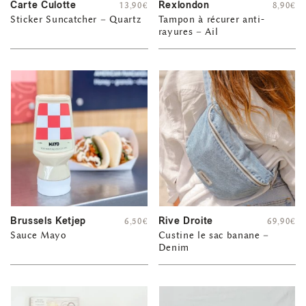
Carte Culotte
Rexlondon
13,90
€
8,90
€
Sticker Suncatcher – Quartz
Tampon à récurer anti-
rayures – Ail
Brussels Ketjep
Rive Droite
6,50
€
69,90
€
Sauce Mayo
Custine le sac banane –
Denim