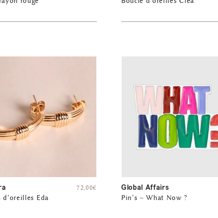
Crayon rouge
Boucle d’oreilles Cléa
ra
Global Affairs
72,00
€
 d’oreilles Eda
Pin’s – What Now ?