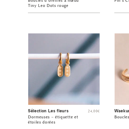
Boucles d’oreilles à nœud
Pin’s 
Tiny Leo Dots rouge
Sélection Les fleurs
Waeku
24,00
€
Dormeuses – étiquette et
Boucles
étoiles dorées