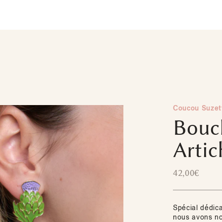
Coucou Suzet
Boucl
Artic
42,00
€
Spécial dédica
nous avons nom