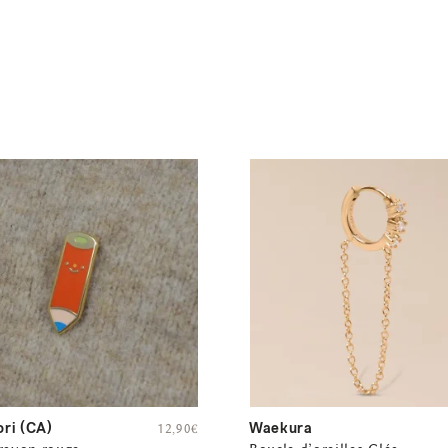
ri (CA)
Waekura
12,90
€