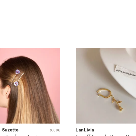
 Suzette
LanLivia
9,00
€