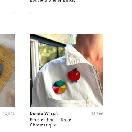
Boucle d’oreille Bilbao
Donna Wilson
13,90
€
13,90
€
Pin’s en bois – Roue
Chromatique