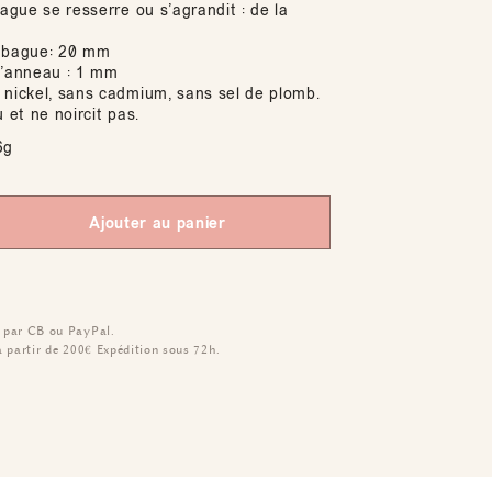
bague se resserre ou s’agrandit : de la
a bague: 20 mm
l’anneau : 1 mm
 nickel, sans cadmium, sans sel de plomb.
u et ne noircit pas.
6g
Ajouter au panier
 par CB ou PayPal.
à partir de 200€
Expédition sous 72h.