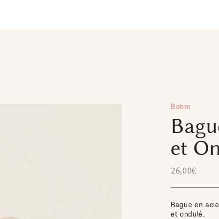
Bohm
Bagu
et O
26,00
€
Bague en acie
et ondulé.