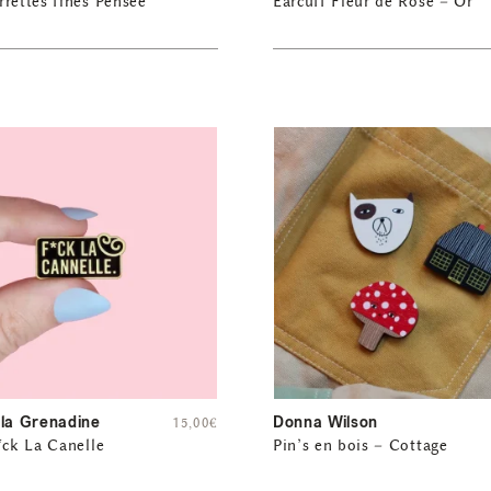
rettes fines Pensée
Earcuff Fleur de Rose – Or
 la Grenadine
Donna Wilson
15,00
€
*ck La Canelle
Pin’s en bois – Cottage