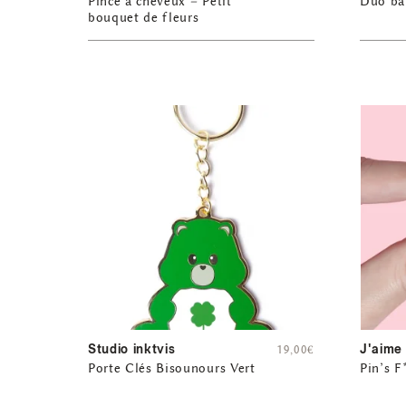
Pince à cheveux – Petit
Duo bar
bouquet de fleurs
Studio inktvis
J'aime
19,00
€
Porte Clés Bisounours Vert
Pin’s F