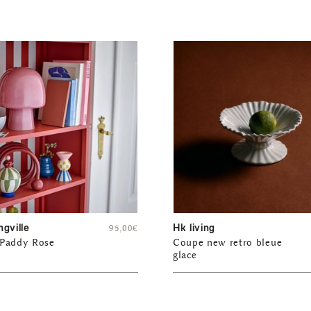
gville
Hk living
95,00
€
Paddy Rose
Coupe new retro bleue
glace