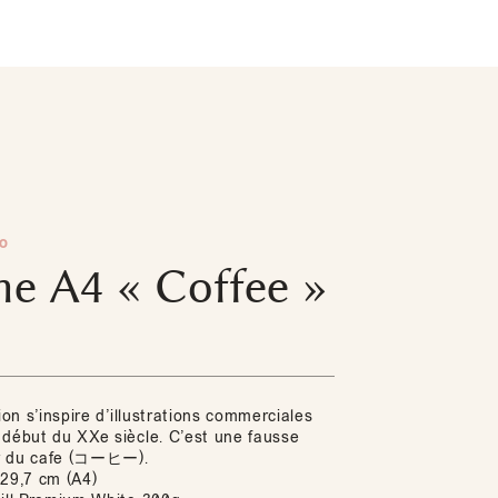
o
he A4 « Coffee »
tion s’inspire d’illustrations commerciales
 début du XXe siècle. C’est une fausse
r du cafe (コーヒー).
 29,7 cm (A4)