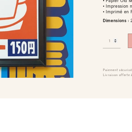
• Papier Old 
• Impression 
• Imprimé en 
Dimensions :
2
Paiement sécurisé
Livraison offerte 