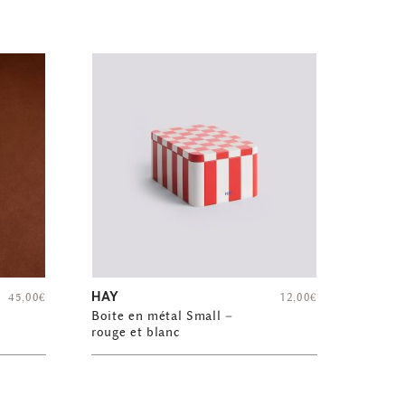
HAY
45,00
€
12,00
€
Boite en métal Small –
rouge et blanc