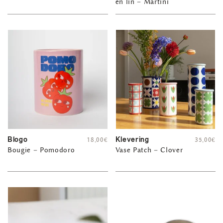
en lin – Martini
Blogo
Klevering
18,00
€
35,00
€
Bougie – Pomodoro
Vase Patch – Clover