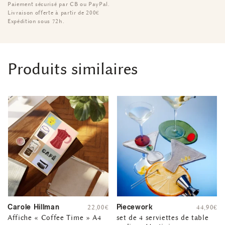
Paiement sécurisé par CB ou PayPal.
Livraison offerte à partir de 200€
Expédition sous 72h.
Produits similaires
Carole Hillman
Piecework
22,00
€
44,90
€
Affiche « Coffee Time » A4
set de 4 serviettes de table