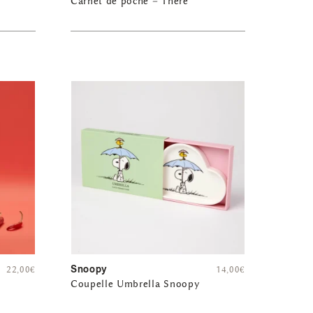
Carnet de poche – There
Snoopy
22,00
€
14,00
€
Coupelle Umbrella Snoopy