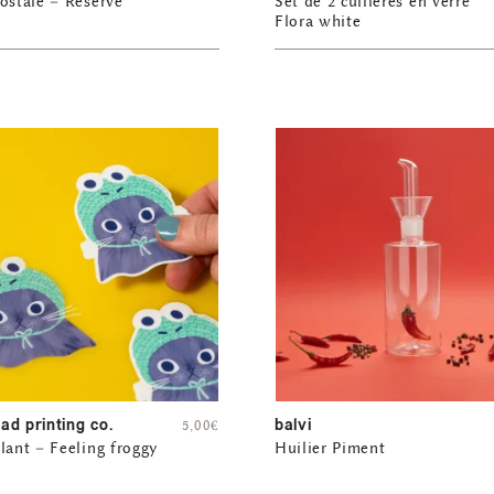
ostale – Réservé
Set de 2 cuillères en verre
Flora white
ad printing co.
balvi
5,00
€
lant – Feeling froggy
Huilier Piment