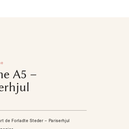
me
he A5 –
erhjul
rt de Forladte Steder – Pariserhjul