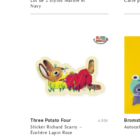
Lot de 2 Stylos Marbre et
Carte p
Navy
Three Potato Four
Bromst
4,00
€
Sticker Richard Scarry –
Autocol
Écolière Lapin Rose