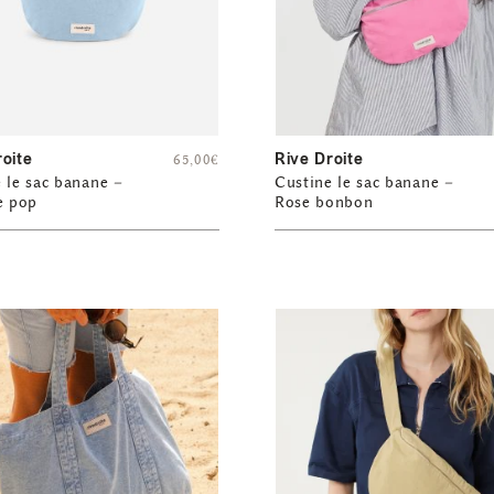
roite
Rive Droite
65,00
€
 le sac banane –
Custine le sac banane –
e pop
Rose bonbon