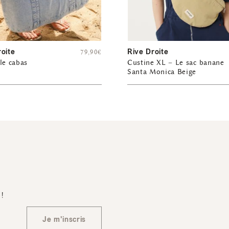
roite
Rive Droite
79,90
€
le cabas
Custine XL – Le sac banane
Santa Monica Beige
 !
Je m'inscris