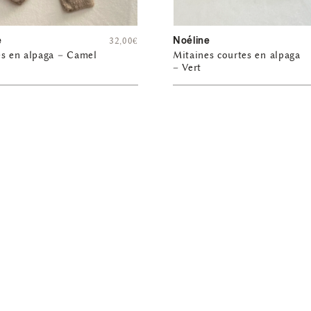
e
Noéline
32,00
€
es en alpaga – Camel
Mitaines courtes en alpaga
– Vert