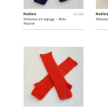
Noéline
Noélin
32,00
€
Mitaines en alpaga – Bleu
Mitain
Marine