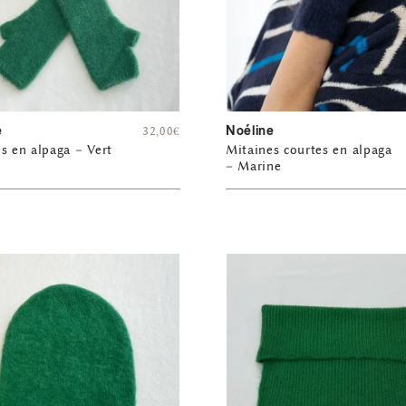
e
Noéline
32,00
€
s en alpaga – Vert
Mitaines courtes en alpaga
– Marine