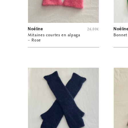
Noéline
Noélin
26,00
€
Mitaines courtes en alpaga
Bonnet 
– Rose