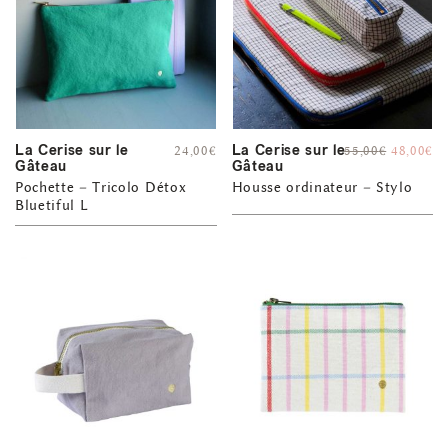
La Cerise sur le
La Cerise sur le
24,00
€
55,00
€
48,00
€
Gâteau
Gâteau
Pochette – Tricolo Détox
Housse ordinateur – Stylo
Bluetiful L