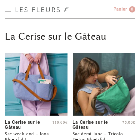
Panier
0
La Cerise sur le Gâteau
La Cerise sur le
La Cerise sur le
110,00
€
75,00
€
Gâteau
Gâteau
Sac week-end – Iona
Sac demi-lune – Tricolo
Bluetiful L
Détox Bluetiful