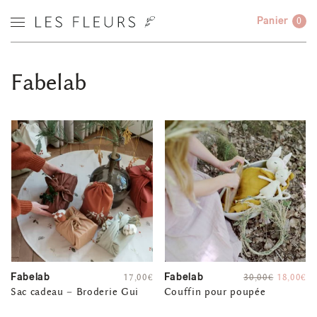
Panier
0
Fabelab
Fabelab
Fabelab
17,00
€
30,00
€
18,00
€
Sac cadeau – Broderie Gui
Couffin pour poupée