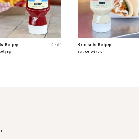
ls Ketjep
Brussels Ketjep
6,50
€
Ketjep
Sauce Mayo
 !