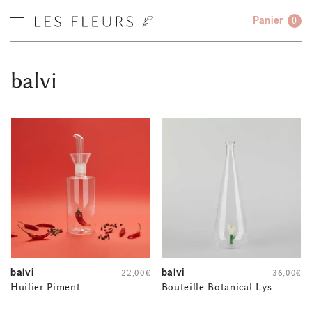
Panier
0
balvi
balvi
balvi
22,00
€
36,00
€
Huilier Piment
Bouteille Botanical Lys