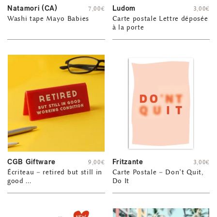
Natamori (CA)
Ludom
7,00
€
3,00
€
Washi tape Mayo Babies
Carte postale Lettre déposée
à la porte
CGB Giftware
Fritzante
9,00
€
3,00
€
Écriteau – retired but still in
Carte Postale – Don’t Quit,
good …
Do It